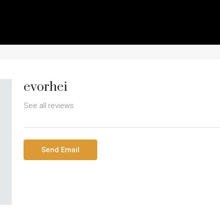
evorhei
See all reviews
Send Email