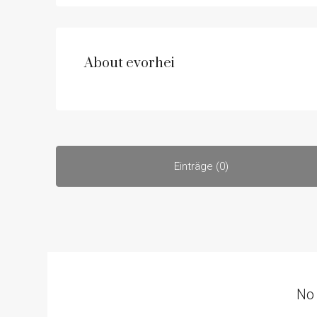
About evorhei
Einträge (0)
No 