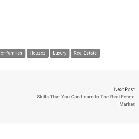
or families
Houzez
Luxury
Real Estate
Next Post
Skills That You Can Learn In The Real Estate
Market