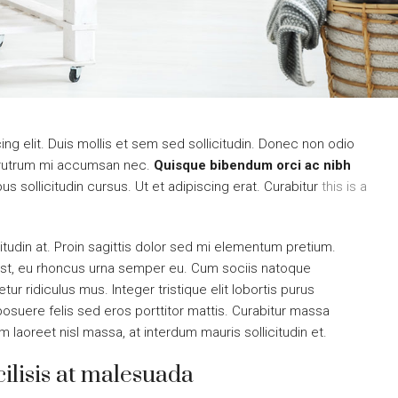
ng elit. Duis mollis et sem sed sollicitudin. Donec non odio
is rutrum mi accumsan nec.
Quisque bibendum orci ac nibh
s sollicitudin cursus. Ut et adipiscing erat. Curabitur
this is a
itudin at. Proin sagittis dolor sed mi elementum pretium.
st, eu rhoncus urna semper eu. Cum sociis natoque
r ridiculus mus. Integer tristique elit lobortis purus
osuere felis sed eros porttitor mattis. Curabitur massa
am laoreet nisl massa, at interdum mauris sollicitudin et.
cilisis at malesuada