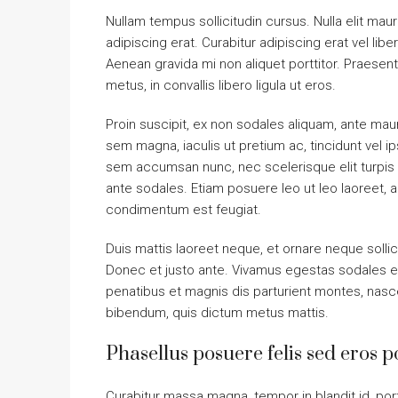
Nullam tempus sollicitudin cursus. Nulla elit mauri
adipiscing erat. Curabitur adipiscing erat vel l
Aenean gravida mi non aliquet porttitor. Praesen
metus, in convallis libero ligula ut eros.
Proin suscipit, ex non sodales aliquam, ante mauri
sem magna, iaculis ut pretium ac, tincidunt vel 
sem accumsan nunc, nec scelerisque elit turpis e
ante sodales. Etiam posuere leo ut leo laoreet, a g
condimentum est feugiat.
Duis mattis laoreet neque, et ornare neque sollic
Donec et justo ante. Vivamus egestas sodales e
penatibus et magnis dis parturient montes, nascetu
bibendum, quis dictum metus mattis.
Phasellus posuere felis sed eros po
Curabitur massa magna, tempor in blandit id, port