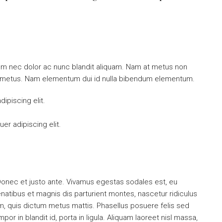
ulum nec dolor ac nunc blandit aliquam. Nam at metus non
mi metus. Nam elementum dui id nulla bibendum elementum.
ipiscing elit.
er adipiscing elit.
Donec et justo ante. Vivamus egestas sodales est, eu
tibus et magnis dis parturient montes, nascetur ridiculus
um, quis dictum metus mattis. Phasellus posuere felis sed
or in blandit id, porta in ligula. Aliquam laoreet nisl massa,