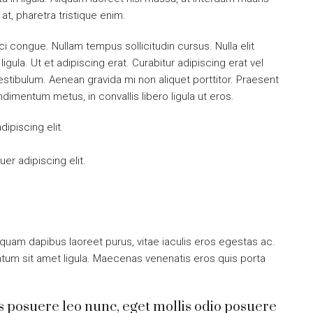
l at, pharetra tristique enim.
orci congue. Nullam tempus sollicitudin cursus. Nulla elit
igula. Ut et adipiscing erat. Curabitur adipiscing erat vel
tibulum. Aenean gravida mi non aliquet porttitor. Praesent
dimentum metus, in convallis libero ligula ut eros.
ipiscing elit.
er adipiscing elit.
quam dapibus laoreet purus, vitae iaculis eros egestas ac.
ntum sit amet ligula. Maecenas venenatis eros quis porta
s posuere leo nunc, eget mollis odio posuere