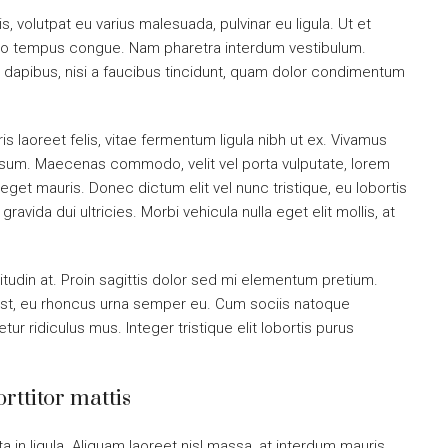
s, volutpat eu varius malesuada, pulvinar eu ligula. Ut et
ibero tempus congue. Nam pharetra interdum vestibulum.
t dapibus, nisi a faucibus tincidunt, quam dolor condimentum
s laoreet felis, vitae fermentum ligula nibh ut ex. Vivamus
ipsum. Maecenas commodo, velit vel porta vulputate, lorem
get mauris. Donec dictum elit vel nunc tristique, eu lobortis
ravida dui ultricies. Morbi vehicula nulla eget elit mollis, at
itudin at. Proin sagittis dolor sed mi elementum pretium.
st, eu rhoncus urna semper eu. Cum sociis natoque
r ridiculus mus. Integer tristique elit lobortis purus
rttitor mattis
a in ligula. Aliquam laoreet nisl massa, at interdum mauris