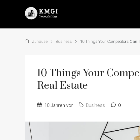
Zuhause
Business
10 Things Your Competitors Can T
10 Things Your Compe
Real Estate
10 Jahren vor
Business
0