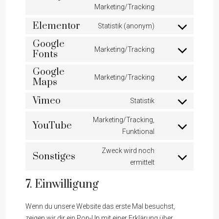
Consent
Marketing/Tracking
to
Elementor
service
Statistik (anonym)
Consent
hubspot
Google
to
Marketing/Tracking
Fonts
service
Consent
elementor
to
Google
Marketing/Tracking
service
Maps
Consent
google-
to
Vimeo
Statistik
fonts
service
Consent
google-
to
Marketing/Tracking,
YouTube
maps
service
Consent
Funktional
vimeo
to
Zweck wird noch
Sonstiges
service
Consent
ermittelt
youtube
to
7. Einwilligung
service
sonstiges
Wenn du unsere Website das erste Mal besuchst,
zeigen wir dir ein Pop-Up mit einer Erklärung über