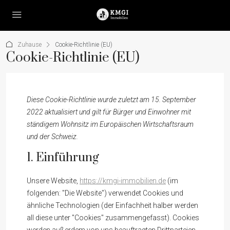
Zuhause
Cookie-Richtlinie (EU)
Cookie-Richtlinie (EU)
Diese Cookie-Richtlinie wurde zuletzt am 15. September
2022 aktualisiert und gilt für Bürger und Einwohner mit
ständigem Wohnsitz im Europäischen Wirtschaftsraum
und der Schweiz.
1. Einführung
Unsere Website,
https://kmgi-immobilien.de
(im
folgenden: "Die Website") verwendet Cookies und
ähnliche Technologien (der Einfachheit halber werden
all diese unter "Cookies" zusammengefasst). Cookies